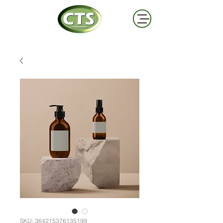
SKU: 364215376135199