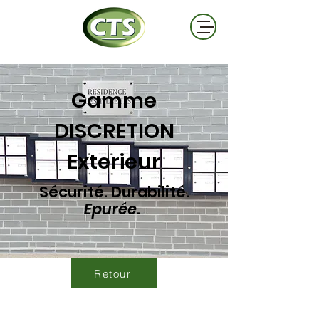
Gamme
DISCRETION
Exterieur
Sécurité. Durabilité.
Epurée
.
Retour