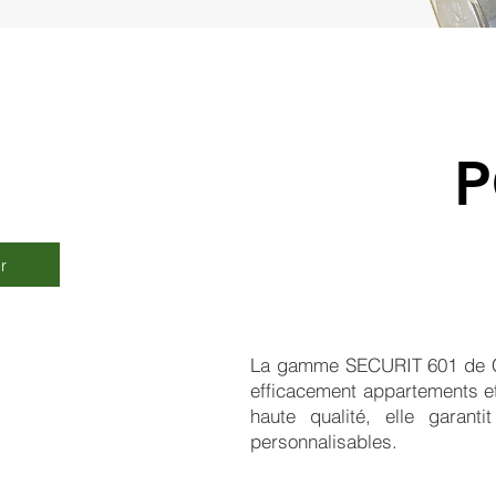
P
r
La gamme SECURIT 601 de CT
efficacement appartements et p
haute qualité, elle garant
personnalisables.