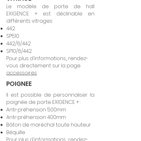
Le modèle de porte de hall
EXIGENCE + est déclinable en
différents vitrages:
44.2
SP510
44.2/6/44.2
SP10/6/44.2
Pour plus d'informations,, rendez-
vous directement sur la page
accessoires
.
POIGNEE
Il est possible de personnaliser la
poignée de porte EXIGENCE + :
Anti-préhension 500mm
Anti-préhension 400mm
Bâton de maréchal toute hauteur
Béquille
Pour plus d'informations,, rendez-