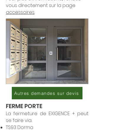
vous directement sur la page
accessoires
.
Autres demandes sur devis
FERME PORTE
La fermeture de EXIGENCE + peut
se faire via:
TS93 Dorma