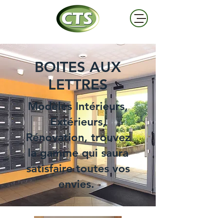
BOITES AUX
LETTRES
Modèles Intérieurs,
Extérieurs,
Rénovation, trouvez
la gamme qui saura
satisfaire toutes vos
envies.