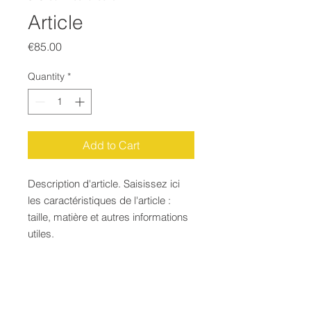
Article
Price
€85.00
Quantity
*
Add to Cart
Description d'article. Saisissez ici 
les caractéristiques de l'article : 
taille, matière et autres informations 
utiles.
DÉTAILS D'ARTICLE
Détails d'article. Saisissez ici les