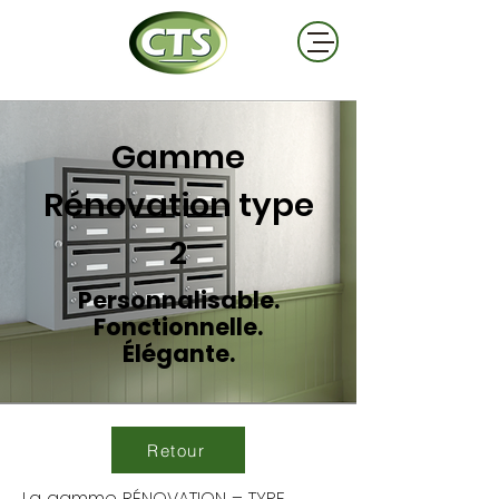
Gamme
Rénovation type
2
Personnalisable.
Fonctionnelle.
Élégante.
Retour
La gamme RÉNOVATION – TYPE