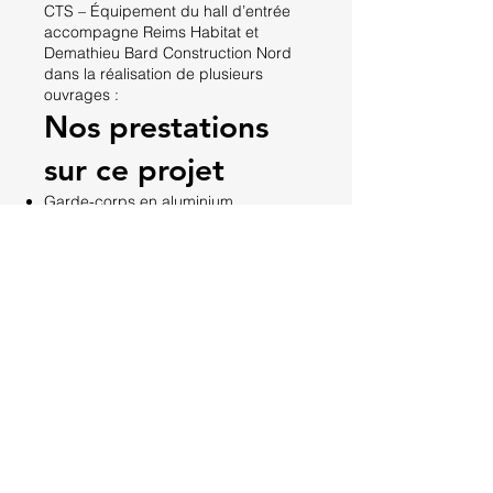
CTS – Équipement du hall d’entrée
accompagne Reims Habitat et
Demathieu Bard Construction Nord
dans la réalisation de plusieurs
ouvrages :
Nos prestations
sur ce projet
Garde-corps en aluminium
Pare-vue
Vitrines de magasin
Murs rideaux
Chaque élément est conçu pour
répondre aux exigences techniques,
esthétiques et réglementaires du
projet.
Merci pour votre
confiance
Nous remercions Reims Habitat et
Demathieu Bard Construction Nord