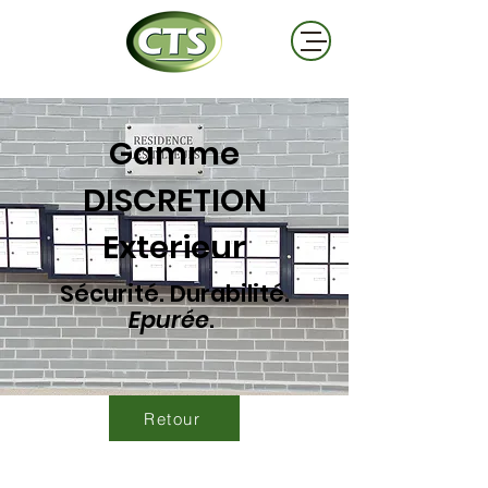
Gamme
DISCRETION
Exterieur
Sécurité. Durabilité.
Epurée
.
Retour