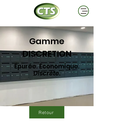
Gamme
DISCRETION
Épurée. Économique.
Discrète
.
Retour